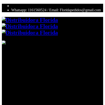
Whatsapp: 1161560524 / Email: Floridapedidos@gmail.com