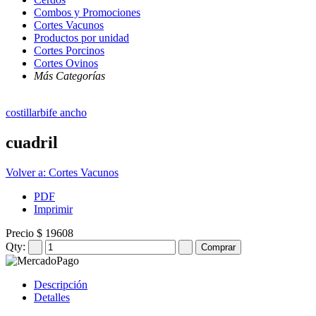
Combos y Promociones
Cortes Vacunos
Productos por unidad
Cortes Porcinos
Cortes Ovinos
Más Categorías
costillar
bife ancho
cuadril
Volver a: Cortes Vacunos
PDF
Imprimir
Precio
$ 19608
Qty:
Descripción
Detalles