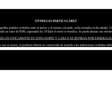
ENTREGAS PARTICULARES
aquellos pedidos recibidos entre el jueves y el viernes a la tarde, serán enviados el día sabado. 
endo un valor de $500, superando los 10 kilos el envío se bonifica. Se puede abonar con efectiv
REGAN UNICAMENTE EN ZONA NORTE Y CABA O SE RETIRAN POR ESMERALDA
 con su asesor, el producto deberá ser conservado de acuerdo a las indicaciones recibidas te