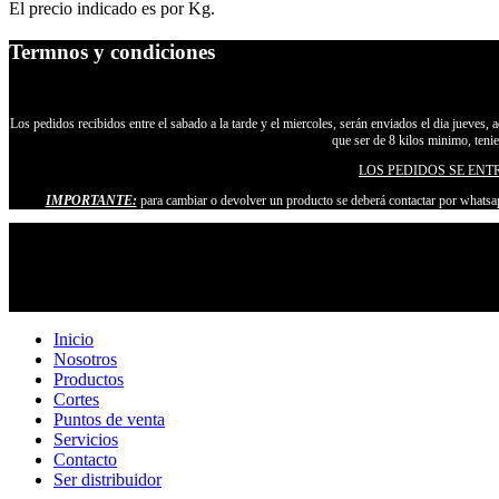
El precio indicado es por Kg.
Termnos y condiciones
Los pedidos recibidos entre el sabado a la tarde y el miercoles, serán enviados el dia jueves, 
que ser de 8 kilos minimo, teni
LOS PEDIDOS SE ENT
IMPORTANTE:
para cambiar o devolver un producto se deberá contactar por whatsap
Inicio
Nosotros
Productos
Cortes
Puntos de venta
Servicios
Contacto
Ser distribuidor