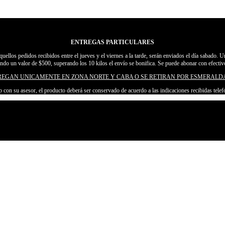
ENTREGAS PARTICULARES
aquellos pedidos recibidos entre el jueves y el viernes a la tarde, serán enviados el día sabado. 
endo un valor de $500, superando los 10 kilos el envío se bonifica. Se puede abonar con efectiv
REGAN UNICAMENTE EN ZONA NORTE Y CABA O SE RETIRAN POR ESMERALDA
 con su asesor, el producto deberá ser conservado de acuerdo a las indicaciones recibidas te