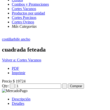
Combos y Promociones
Cortes Vacunos
Productos por unidad
Cortes Porcinos
Cortes Ovinos
Más Categorías
costillar
bife ancho
cuadrada feteada
Volver a: Cortes Vacunos
PDF
Imprimir
Precio
$ 19724
Qty:
Descripción
Detalles